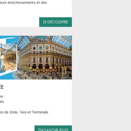
leurs enrichissements et des
JE DÉCOUVRE
ÉE
e :
ndo
es de 2nde, 1ère et Terminale
EN SAVOIR PLUS