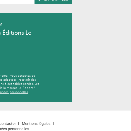
s
 Éditions Le
e email vous acceptez de
es adaptées, recevoir des
ns à des tables rondes. Les
de la marque Le Robert /
onnées personnelles
contacter
Mentions légales
nées personnelles