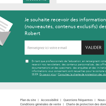
Je souhaite recevoir des information
(nouveautés, contenus exclusifs) des
Robert
VALIDER
En tant que professionnels de l'éducation, en renseignant votr
recevoir nos newsletters, des contenus personnalisés, des offr
documentations et des spécimens, des enquêtes et des invitatio
informations vous concernant sont recueillies pour le compte 
SEJER.
En savoir plus
|
Consultez la charte de protection des d
Plan du site
Accessibilité
Questions fréquentes
Nous 
Conditions générales de vente
Charte de protection des don