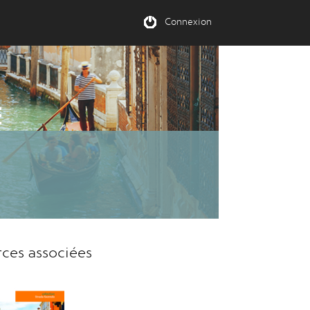
Connexion
E
rces associées